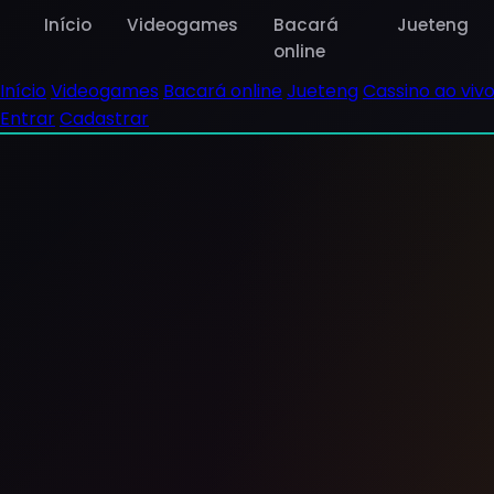
Início
Videogames
Bacará
Jueteng
online
Início
Videogames
Bacará online
Jueteng
Cassino ao viv
Entrar
Cadastrar