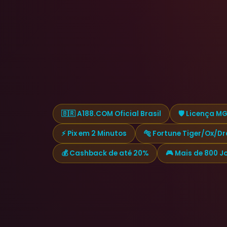
🇧🇷 A188.COM Oficial Brasil
🛡️ Licença M
⚡ Pix em 2 Minutos
🐅 Fortune Tiger/Ox/D
💰 Cashback de até 20%
🎮 Mais de 800 J