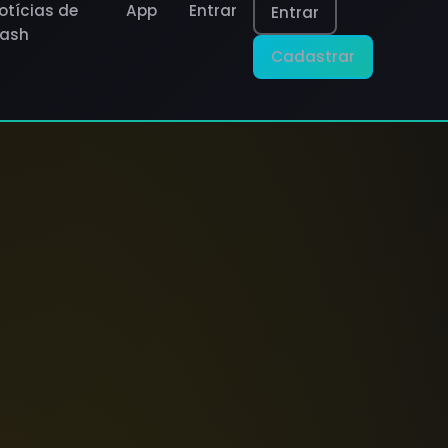
otícias de
App
Entrar
Entrar
lash
Cadastrar