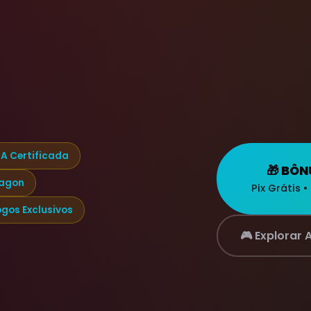
GA Certificada
🎁 BÔN
ragon
Pix Grátis 
ogos Exclusivos
🎮 Explorar