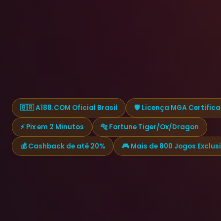
🇧🇷 A188.COM Oficial Brasil
🛡️ Licença MGA Certific
⚡ Pix em 2 Minutos
🐅 Fortune Tiger/Ox/Dragon
💰 Cashback de até 20%
🎮 Mais de 800 Jogos Exclus