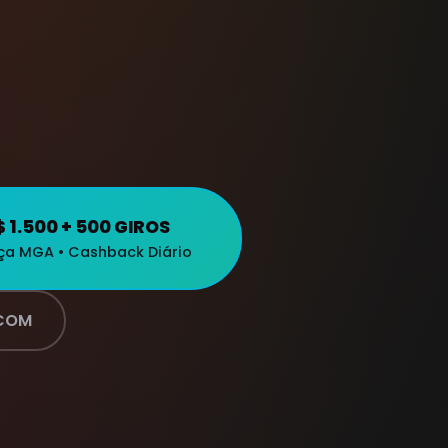
 1.500 + 500 GIROS
ença MGA • Cashback Diário
.COM