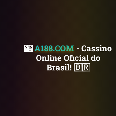
🎰
A188.COM
- Cassino
Online Oficial do
Brasil! 🇧🇷