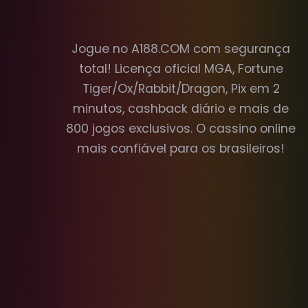
Jogue no A188.COM com segurança
total! Licença oficial MGA, Fortune
Tiger/Ox/Rabbit/Dragon, Pix em 2
minutos, cashback diário e mais de
800 jogos exclusivos. O cassino online
mais confiável para os brasileiros!