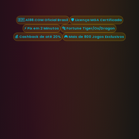
🇧🇷 A188.COM Oficial Brasil
🛡️ Licença MGA Certificada
⚡ Pix em 2 Minutos
🐅 Fortune Tiger/Ox/Dragon
💰 Cashback de até 20%
🎮 Mais de 800 Jogos Exclusivos