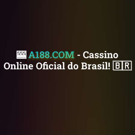
🎰
A188.COM
- Cassino
Online Oficial do Brasil! 🇧🇷