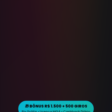
🎁 BÔNUS R$ 1.500 + 500 GIROS
Pix Grátis • Licença MGA • Cashback Diário